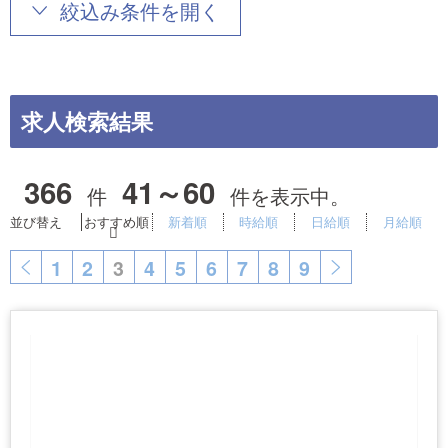
絞込み条件を開く
求人検索結果
366
41～60
件
件を表示中。
並び替え
おすすめ順
新着順
時給順
日給順
月給順
1
2
3
4
5
6
7
8
9