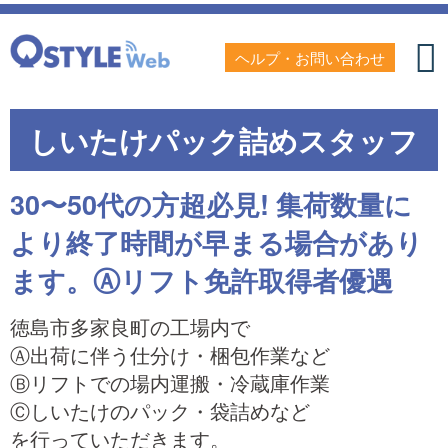
ヘルプ・お問い合わせ
しいたけパック詰めスタッフ
30〜50代の方超必見! 集荷数量に
より終了時間が早まる場合があり
ます。Ⓐリフト免許取得者優遇
徳島市多家良町の工場内で
Ⓐ出荷に伴う仕分け・梱包作業など
Ⓑリフトでの場内運搬・冷蔵庫作業
Ⓒしいたけのパック・袋詰めなど
を行っていただきます。