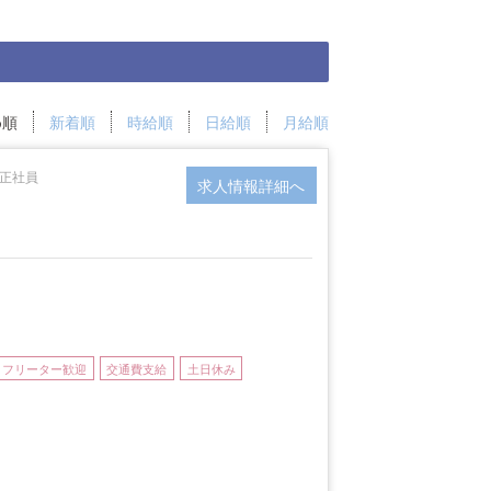
め順
新着順
時給順
日給順
月給順
 正社員
求人情報詳細へ
）
フリーター歓迎
交通費支給
土日休み