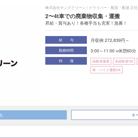
株式会社ヤングクリーン / ドライバー・配送・配達 正
2〜4t車での廃棄物収集・運搬
昇給・賞与あり！各種手当も充実！急募！
月収例 272,839円～
給 与
3:00～11:00 ※休憩60分
勤務時間
特 徴
経験者優遇
未経験者OK
車・バイク通勤OK
む
キ