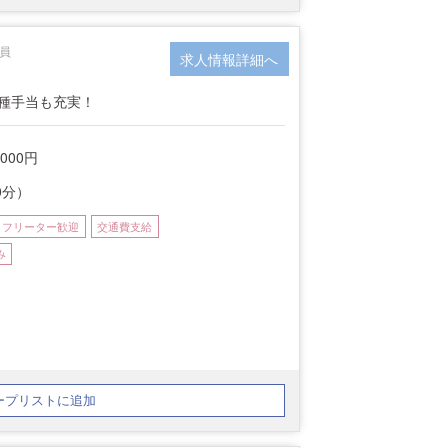
社員
求人情報詳細へ
各種手当も充実！
,000円
0分）
フリーター歓迎
交通費支給
み
ープリストに追加