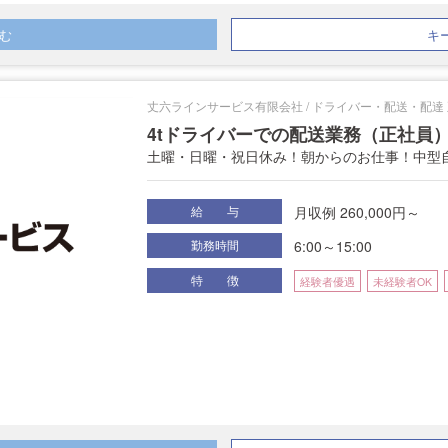
む
キ
丈六ラインサービス有限会社 / ドライバー・配送・配達
4tドライバーでの配送業務（正社員
土曜・日曜・祝日休み！朝からのお仕事！中型
月収例 260,000円～
給 与
6:00～15:00
勤務時間
特 徴
経験者優遇
未経験者OK