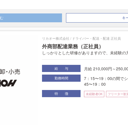
む
キ
リカオー株式会社 / ドライバー・配送・配達 正社員
外商部配達業務（正社員）
しっかりとした研修がありますので、未経験の
月給 210,000円～250,0
給 与
7：15〜19：00の間で
勤務時間
45〜19：00
特 徴
未経験者OK
フリーター歓