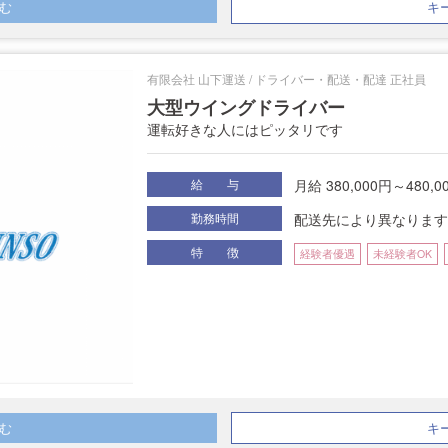
む
キ
有限会社 山下運送 / ドライバー・配送・配達 正社員
大型ウイングドライバー
運転好きな人にはピッタリです
月給 380,000円～480,0
給 与
配送先により異なります
勤務時間
特 徴
経験者優遇
未経験者OK
む
キ