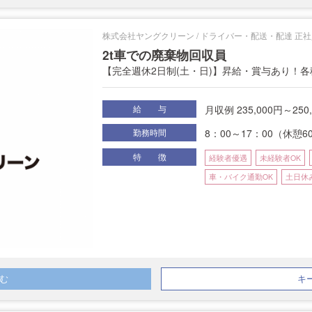
株式会社ヤングクリーン / ドライバー・配送・配達 正
2t車での廃棄物回収員
【完全週休2日制(土・日)】昇給・賞与あり！
月収例 235,000円～250
給 与
8：00～17：00（休憩6
勤務時間
特 徴
経験者優遇
未経験者OK
車・バイク通勤OK
土日休
む
キ